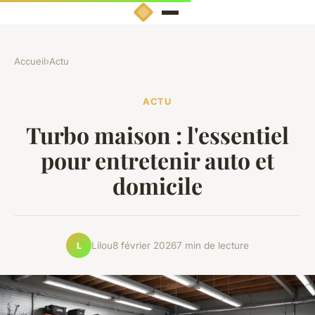
Accueil
›
Actu
ACTU
Turbo maison : l'essentiel
pour entretenir auto et
domicile
Lilou
8 février 2026
7 min de lecture
L